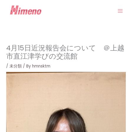
内
容
を
ス
キ
ッ
プ
4月15日近況報告会について ＠上越
市直江津学びの交流館
/
未分類
/ By
hmnsktm