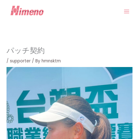
内
容
を
ス
キ
ッ
プ
パッチ契約
/
supporter
/ By
hmnsktm